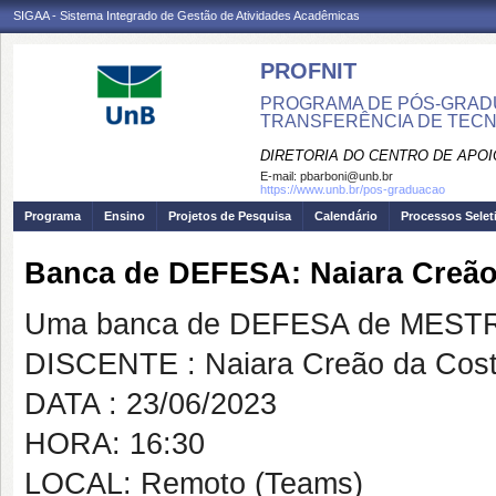
SIGAA - Sistema Integrado de Gestão de Atividades Acadêmicas
PROFNIT
PROGRAMA DE PÓS-GRADU
TRANSFERÊNCIA DE TECNO
DIRETORIA DO CENTRO DE APO
E-mail:
pbarboni@unb.br
https://www.unb.br/pos-graduacao
Programa
Ensino
Projetos de Pesquisa
Calendário
Processos Selet
Banca de DEFESA: Naiara Creão
Uma banca de DEFESA de MESTRAD
DISCENTE : Naiara Creão da Cos
DATA : 23/06/2023
HORA: 16:30
LOCAL: Remoto (Teams)