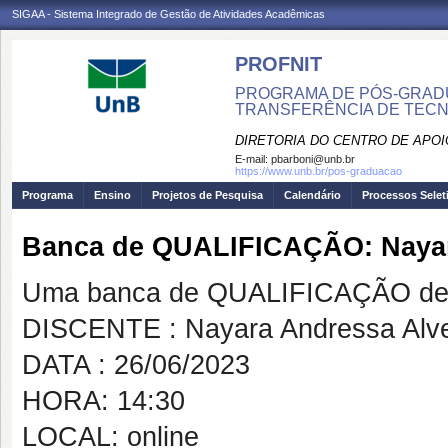
SIGAA - Sistema Integrado de Gestão de Atividades Acadêmicas
PROFNIT
PROGRAMA DE PÓS-GRADU
TRANSFERÊNCIA DE TECNO
DIRETORIA DO CENTRO DE APO
E-mail:
pbarboni@unb.br
https://www.unb.br/pos-graduacao
Programa
Ensino
Projetos de Pesquisa
Calendário
Processos Selet
Banca de QUALIFICAÇÃO: Nayar
Uma banca de QUALIFICAÇÃO de 
DISCENTE : Nayara Andressa Alv
DATA : 26/06/2023
HORA: 14:30
LOCAL: online