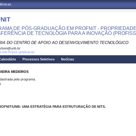
adêmicas
NIT
AMA DE PÓS-GRADUAÇÃO EM PROFNIT - PROPRIEDADE
FERÊNCIA DE TECNOLOGIA PARA A INOVAÇÃO (PROFISS
RIA DO CENTRO DE APOIO AO DESENVOLVIMENTO TECNOLÓGICO
rboni@unb.br
w.unb.br/pos-graduacao
Calendário
Processos Seletivos
Notícias
IXEIRA MEDEIROS
strada pelo programa.
S
ROFNIT/UNB: UMA ESTRATÉGIA PARA ESTRUTURAÇÃO DE NITS.