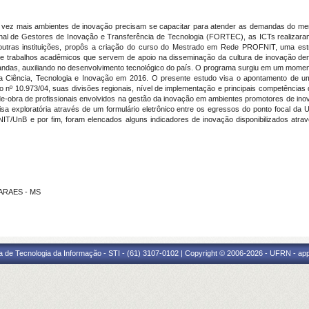
da vez mais ambientes de inovação precisam se capacitar para atender as demandas do 
nal de Gestores de Inovação e Transferência de Tecnologia (FORTEC), as ICTs realizaram
ras instituições, propôs a criação do curso do Mestrado em Rede PROFNIT, uma estra
e trabalhos acadêmicos que servem de apoio na disseminação da cultura de inovação dentr
ndas, auxiliando no desenvolvimento tecnológico do país. O programa surgiu em um momen
iência, Tecnologia e Inovação em 2016. O presente estudo visa o apontamento de um 
o nº 10.973/04, suas divisões regionais, nível de implementação e principais competências d
obra de profissionais envolvidos na gestão da inovação em ambientes promotores de inovaçã
isa exploratória através de um formulário eletrônico entre os egressos do ponto focal da U
/UnB e por fim, foram elencados alguns indicadores de inovação disponibilizados atr
MARAES - MS
a de Tecnologia da Informação - STI - (61) 3107-0102 | Copyright © 2006-2026 - UFRN - ap