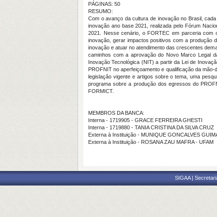
PÁGINAS: 50
RESUMO:
Com o avanço da cultura de inovação no Brasil, ca
inovação ano base 2021, realizada pelo Fórum Nacio
2021. Nesse cenário, o FORTEC em parceria com out
inovação, gerar impactos positivos com a produção d
inovação e atuar no atendimento das crescentes dema
caminhos com a aprovação do Novo Marco Legal da C
Inovação Tecnológica (NIT) a partir da Lei de Inovaçã
PROFNIT no aperfeiçoamento e qualificação da mão-de-
legislação vigente e artigos sobre o tema, uma pesqu
programa sobre a produção dos egressos do PROFNIT
FORMICT.
MEMBROS DA BANCA:
Interna - 1719905 - GRACE FERREIRA GHESTI
Interna - 1719880 - TANIA CRISTINA DA SILVA CRUZ
Externa à Instituição - MUNIQUE GONCALVES GUI
Externa à Instituição - ROSANA ZAU MAFRA - UFAM
SIGAA | Secretari