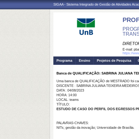
SIGAA - Sistema Integrado de Gestão de Atividades Ac
PROF
PROGR
TRANS
DIRETO
E-mail:
pba
https://ww
Programa
Ensino
Projetos de Pesquisa
Banca de QUALIFICAÇÃO: SABRINA JULIANA TE
Uma banca de QUALIFICAÇÃO de MESTRADO foi cada
DISCENTE : SABRINA JULIANA TEIXEIRA MEDEIRO
DATA : 04/08/2023
HORA: 14:00
LOCAL: teams
TÍTULO:
ESTUDO DE CASO DO PERFIL DOS EGRESSOS P
PALAVRAS-CHAVES:
NITs; gestão da inovação; Universidade de Brasília.