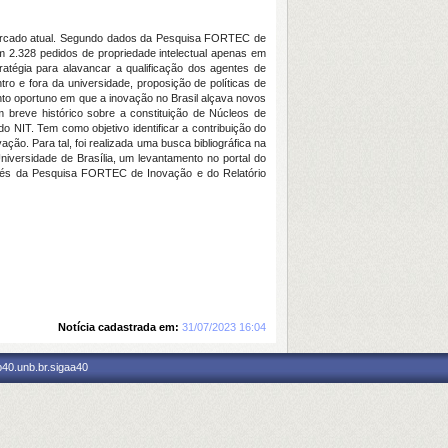
mercado atual. Segundo dados da Pesquisa FORTEC de
 2.328 pedidos de propriedade intelectual apenas em
tégia para alavancar a qualificação dos agentes de
o e fora da universidade, proposição de políticas de
to oportuno em que a inovação no Brasil alçava novos
breve histórico sobre a constituição de Núcleos de
o NIT. Tem como objetivo identificar a contribuição do
o. Para tal, foi realizada uma busca bibliográfica na
niversidade de Brasília, um levantamento no portal do
avés da Pesquisa FORTEC de Inovação e do Relatório
Notícia cadastrada em:
31/07/2023 16:04
p40.unb.br.sigaa40