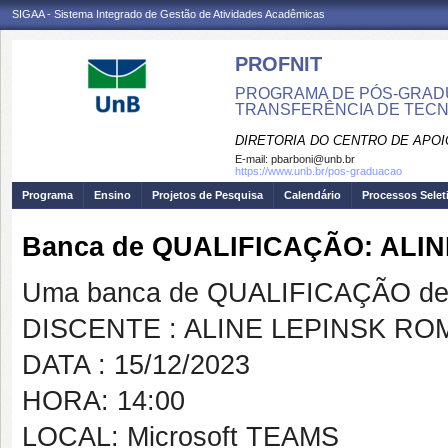
SIGAA - Sistema Integrado de Gestão de Atividades Acadêmicas
PROFNIT
PROGRAMA DE PÓS-GRADU
TRANSFERÊNCIA DE TECNO
DIRETORIA DO CENTRO DE APO
E-mail:
pbarboni@unb.br
https://www.unb.br/pos-graduacao
Programa
Ensino
Projetos de Pesquisa
Calendário
Processos Selet
Banca de QUALIFICAÇÃO: ALIN
Uma banca de QUALIFICAÇÃO de 
DISCENTE : ALINE LEPINSK ROM
DATA : 15/12/2023
HORA: 14:00
LOCAL: Microsoft TEAMS