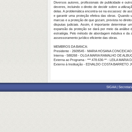
Diversos autores, profissionais de publicidade e outr
deveres, incluindo o direito de decidir sobre a utili
delas. A problemática encontra-se na escassez de asse
e garantir uma proteção efetiva das obras. Quando uma
marcas e a proteção de que gozam, prevista no direito 
disputas judiciais. Assim, é importante determinar u
expansão da proteção se dará por meio da análise d
estratégia. Pelo método de abordagem indutiva e da an
assessoramento jurídico eficiente das obras.
MEMBROS DA BANCA:
Presidente - 2609545 - MARIA HOSANA CONCEICAO
Interna - 588268 - OLGA MARIA RAMALHO DE AL
Externa ao Programa - ***.478.636-** - LEILA MARIA
Externo à Instituição - EDVALDO COSTA BARRETO 
SIGAA | Secretari