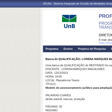
SIGAA - Sistema Integrado de Gestão de Atividades Ac
PROF
PROGR
TRANS
DIRETO
E-mail:
pba
https://ww
Programa
Ensino
Projetos de Pesquisa
Banca de QUALIFICAÇÃO: LORENA MARQUES 
Uma banca de QUALIFICAÇÃO de MESTRADO foi cada
DISCENTE : LORENA MARQUES MAGALHAES
DATA : 13/12/2023
HORA: 19:00
LOCAL: Plastaforma Teams
TÍTULO:
Modelo de assessoramento jurídico para ampliação
PALAVRAS-CHAVES:
direito autoral; marcas; proteção.
PÁGINAS: 30
RESUMO: