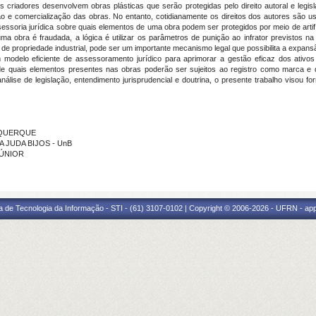
os criadores desenvolvem obras plásticas que serão protegidas pelo direito autoral e legi
zação e comercialização das obras. No entanto, cotidianamente os direitos dos autores são
ssoria jurídica sobre quais elementos de uma obra podem ser protegidos por meio de artifíci
 obra é fraudada, a lógica é utilizar os parâmetros de punição ao infrator previstos na Lei
de propriedade industrial, pode ser um importante mecanismo legal que possibilita a expansão
m modelo eficiente de assessoramento jurídico para aprimorar a gestão eficaz dos ativos
e quais elementos presentes nas obras poderão ser sujeitos ao registro como marca e q
álise de legislação, entendimento jurisprudencial e doutrina, o presente trabalho visou f
BUQUERQUE
 DA JUDA BIJOS - UnB
JÚNIOR
a de Tecnologia da Informação - STI - (61) 3107-0102 | Copyright © 2006-2026 - UFRN - ap