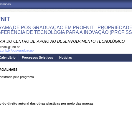
adêmicas
NIT
AMA DE PÓS-GRADUAÇÃO EM PROFNIT - PROPRIEDADE
FERÊNCIA DE TECNOLOGIA PARA A INOVAÇÃO (PROFISS
RIA DO CENTRO DE APOIO AO DESENVOLVIMENTO TECNOLÓGICO
rboni@unb.br
w.unb.br/pos-graduacao
Calendário
Processos Seletivos
Notícias
MAGALHAES
strada pelo programa.
 do direito autoral das obras plásticas por meio das marcas