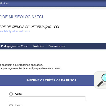
adêmicas
 DE MUSEOLOGIA / FCI
ADE DE CIÊNCIA DA INFORMAÇÃO - FCI
w.unb.br/graduacao/cursos
o Pedagógico do Curso
Notícias
Documentos
ue possuem seus trabalhos anexados.
a que faça referência ao artigo que deseja encontrar.
INFORME OS CRITÉRIOS DA BUSCA
Aluno:
Título: