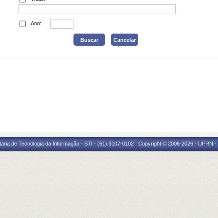
Ano:
taria de Tecnologia da Informação - STI - (61) 3107-0102 | Copyright © 2006-2026 - UFRN -