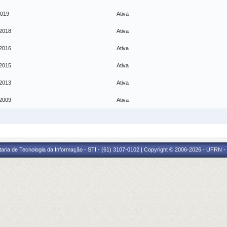
2019
Ativa
 2018
Ativa
 2016
Ativa
 2015
Ativa
 2013
Ativa
 2009
Ativa
taria de Tecnologia da Informação - STI - (61) 3107-0102 | Copyright © 2006-2026 - UFRN -