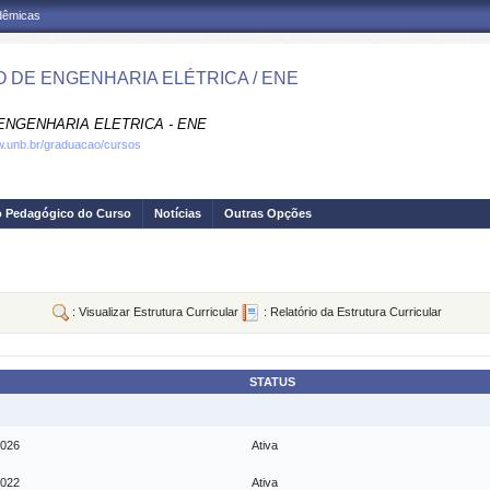
adêmicas
 DE ENGENHARIA ELÉTRICA / ENE
ENGENHARIA ELETRICA - ENE
w.unb.br/graduacao/cursos
o Pedagógico do Curso
Notícias
Outras Opções
: Visualizar Estrutura Curricular
: Relatório da Estrutura Curricular
STATUS
2026
Ativa
2022
Ativa