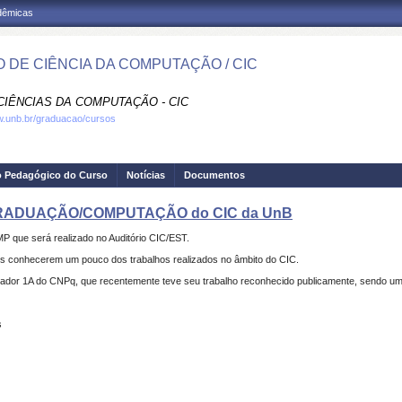
adêmicas
 DE CIÊNCIA DA COMPUTAÇÃO / CIC
CIÊNCIAS DA COMPUTAÇÃO - CIC
w.unb.br/graduacao/cursos
o Pedagógico do Curso
Notícias
Documentos
GRADUAÇÃO/COMPUTAÇÃO do CIC da UnB
que será realizado no Auditório CIC/EST.
s conhecerem um pouco dos trabalhos realizados no âmbito do CIC.
isador 1A do CNPq, que recentemente teve seu trabalho reconhecido publicamente, sendo u
s