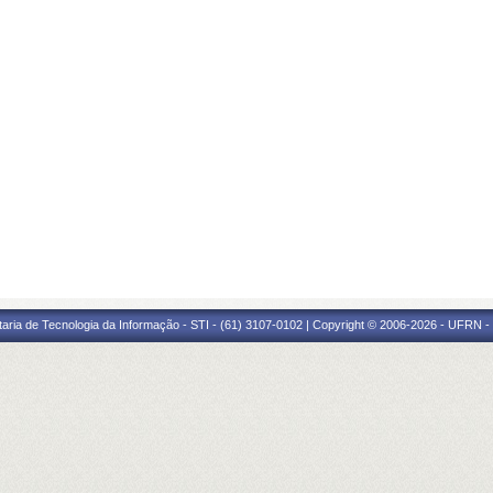
taria de Tecnologia da Informação - STI - (61) 3107-0102 | Copyright © 2006-2026 - UFRN -