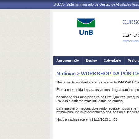
SIGAA - Sistema Integrado de Gestão de Atividades Ac
CURSO
DEPTO 
https://ww
Apresentação
Ensino
Calendário
Projet
Notícias > WORKSHOP DA PÓS-
Nesta sexta e sábado teremos o evento WPOS/WCOMP 
É uma oportunidade para os alunos de graduação e pó
no sábado terá uma palestra do Prof. Queiroz, pesqu
2% dos cientístas mais influentes no mundo.
para mais informações do evento, acesse nosso site:
http://wpos.unb.br/programacao-das-sessoes-tecnica
Notícia cadastrada em 29/11/2023 14:03