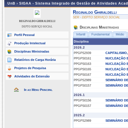
UnB ›
SIGAA - Sistema Integrado de Gestão de Atividades Aca
Reginaldo Ghiraldelli
SER - DEPTO SERVIÇO SOCIAL
REGINALDO GHIRALDELLI
DEPTO SERVIÇO SOCIAL
Disciplinas Ministradas
Infantil
Fundamental
Médio
Perfil Pessoal
Disciplina
Produção Intelectual
2026.2
Disciplinas Ministradas
PPGPS2939
CAPITALISMO
PPGPS0161
NUCLEAÇÃO E
Relatórios de Carga Horária
PPGPS0163
NUCLEAÇÃO E
Projetos de Pesquisa
PPGPS0165
NUCLEAÇÃO E
PPGPS0167
NUCLEAÇÃO E
Atividades de Extensão
PPGPS2989
SEMINÁRIO D
PPGPS0157
SEMINÁRIO DE
Ir ao Menu Principal
2026.1
PPGPS0156
SEMINÁRIO DE
PPGPS0157
SEMINÁRIO DE
2025.2
PPGPS2989
SEMINÁRIO D