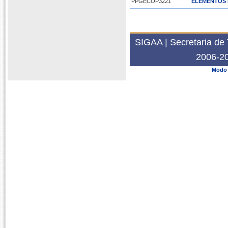
PPGECOP3221
ELEMENTOS 
PPGCONT3261
METODOLOGI
2023.1
PPG0064
FINANCIAME
SIGAA | Secretaria de 
PPGCONT3261
METODOLOGI
2006-20
2022.1
Modo 
PPGCONT3261
METODOLOGI
2021.1
PPGCONT3261
METODOLOGI
2020.1
PPGCONT3261
METODOLOGI
PPGCONT3296
PRÁTICA DE
2019.1
PPGCONT3261
METODOLOGI
PPGCONT3296
PRÁTICA DE
2018.2
PPGCONT3296
PRÁTICA DE
2018.1
PPGECO6554
METODOLOGI