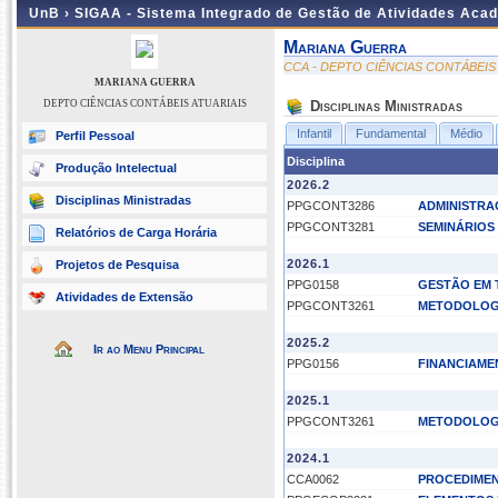
UnB ›
SIGAA - Sistema Integrado de Gestão de Atividades Aca
Mariana Guerra
CCA - DEPTO CIÊNCIAS CONTÁBEIS
MARIANA GUERRA
DEPTO CIÊNCIAS CONTÁBEIS ATUARIAIS
Disciplinas Ministradas
Infantil
Fundamental
Médio
Perfil Pessoal
Disciplina
Produção Intelectual
2026.2
Disciplinas Ministradas
PPGCONT3286
ADMINISTRA
PPGCONT3281
SEMINÁRIOS 
Relatórios de Carga Horária
2026.1
Projetos de Pesquisa
PPG0158
GESTÃO EM 
Atividades de Extensão
PPGCONT3261
METODOLOGI
2025.2
Ir ao Menu Principal
PPG0156
FINANCIAME
2025.1
PPGCONT3261
METODOLOGI
2024.1
CCA0062
PROCEDIMEN