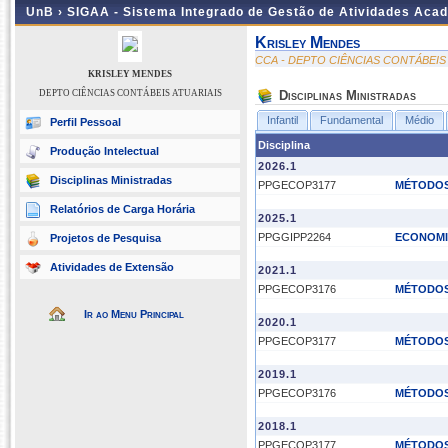
UnB ›
SIGAA - Sistema Integrado de Gestão de Atividades Aca
Krisley Mendes
CCA - DEPTO CIÊNCIAS CONTÁBEIS
KRISLEY MENDES
DEPTO CIÊNCIAS CONTÁBEIS ATUARIAIS
Disciplinas Ministradas
Infantil
Fundamental
Médio
Perfil Pessoal
Disciplina
Produção Intelectual
2026.1
Disciplinas Ministradas
PPGECOP3177
MÉTODOS
Relatórios de Carga Horária
2025.1
PPGGIPP2264
ECONOMI
Projetos de Pesquisa
Atividades de Extensão
2021.1
PPGECOP3176
MÉTODOS
Ir ao Menu Principal
2020.1
PPGECOP3177
MÉTODOS
2019.1
PPGECOP3176
MÉTODOS
2018.1
PPGECOP3177
MÉTODOS