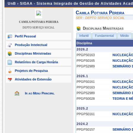
UnB ›
SIGAA - Sistema Integrado de Gestão de Atividades Aca
Camila Potyara Pereira
SER - DEPTO SERVIÇO SOCIAL
CAMILA POTYARA PEREIRA
DEPTO SERVIÇO SOCIAL
Disciplinas Ministradas
Infantil
Fundamental
Médio
Perfil Pessoal
Disciplina
Produção Intelectual
2026.2
Disciplinas Ministradas
PPGPS0163
NUCLEAÇÃO 
PPGPS0165
NUCLEAÇÃO 
Relatórios de Carga Horária
PPGPS2989
SEMINÁRIO 
Projetos de Pesquisa
2026.1
Atividades de Extensão
PPGPS0161
NUCLEAÇÃO 
PPGPS0163
NUCLEAÇÃO 
PPGPS2989
SEMINÁRIO 
Ir ao Menu Principal
PPGPS0028
TEORIA E M
2025.2
PPGPS0161
NUCLEAÇÃO 
2024.2
PPGPS0157
SEMINÁRIO 