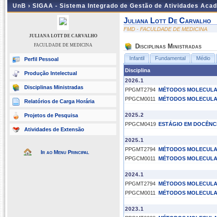
UnB ›
SIGAA - Sistema Integrado de Gestão de Atividades Aca
Juliana Lott De Carvalho
FMD - FACULDADE DE MEDICINA
JULIANA LOTT DE CARVALHO
FACULDADE DE MEDICINA
Disciplinas Ministradas
Infantil
Fundamental
Médio
Perfil Pessoal
Disciplina
Produção Intelectual
2026.1
Disciplinas Ministradas
PPGMT2794
MÉTODOS MOLECULAR
PPGCM0011
MÉTODOS MOLECULAR
Relatórios de Carga Horária
2025.2
Projetos de Pesquisa
PPGCM0419
ESTÁGIO EM DOCÊNCI
Atividades de Extensão
2025.1
PPGMT2794
MÉTODOS MOLECULAR
Ir ao Menu Principal
PPGCM0011
MÉTODOS MOLECULAR
2024.1
PPGMT2794
MÉTODOS MOLECULAR
PPGCM0011
MÉTODOS MOLECULAR
2023.1