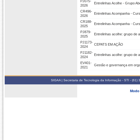
PJ075-
Entrelinhas Acolhe - Grupo Abe
2026
CR496-
Entrelinhas Acompanha - Curso
2026
CR188-
Entrelinhas Acompanha - Curso
2025
PJ879-
Entrelinhas acolhe: grupo de 
2025
PJ1173-
CEPATS EM AÇÃO
2024
PJ1182-
Entrelinhas acolhe: grupo de 
2024
EV401-
Gestão e governança em organ
2021
SIGAA | Secretaria de Tecnologia da Informação - STI - (61
Modo 