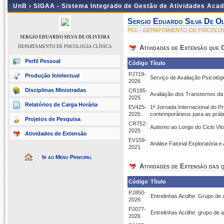
UnB ›
SIGAA - Sistema Integrado de Gestão de Atividades Aca
Sergio Eduardo Silva De Ol
PCL - DEPARTAMENTO DE PSICOLOG
SERGIO EDUARDO SILVA DE OLIVEIRA
DEPARTAMENTO DE PSICOLOGIA CLÍNICA
Atividades de Extensão que
Perfil Pessoal
Código
Título
PJ719-
Produção Intelectual
Serviço de Avaliação Psicológ
2026
Disciplinas Ministradas
CR185-
Avaliação dos Transtornos da
2025
Relatórios de Carga Horária
EV425-
1ª Jornada Internacional do P
2025
contemporâneos para as prátic
Projetos de Pesquisa
CR752-
Autismo ao Longo do Ciclo Vit
2025
Atividades de Extensão
EV159-
Análise Fatorial Exploratória e
2021
Ir ao Menu Principal
Atividades de Extensão das q
Código
Título
PJ850-
Entrelinhas Acolhe: Grupo de 
2026
PJ077-
Entrelinhas Acolhe: grupo de 
2026