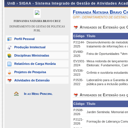
UnB ›
SIGAA - Sistema Integrado de Gestão de Atividades Aca
Fernanda Natasha Bravo C
GPP - DEPARTAMENTO DE GESTAO 
FERNANDA NATASHA BRAVO CRUZ
DEPARTAMENTO DE GESTAO DE POLITICAS
Atividades de Extensão que
PUBL
Código
Título
Perfil Pessoal
PJ1144-
Desenvolvimento de metodologi
2025
tratamento de informações e 
Produção Intelectual
EV480-
Feira de Oportunidades "Vem
Disciplinas Ministradas
2025
EV1931-
Mesa redonda de lançamento d
Relatórios de Carga Horária
2024
Eleitorais: Fundamentos, Cam
EV336-
Projetos de Pesquisa
Grêmio e ouvidoria estudantis
2023
PJ535-
Laboratório para a Garantia d
Atividades de Extensão
2022
pública para a inclusão polít
Ir ao Menu Principal
Atividades de Extensão das q
Código
Título
PJ508-
Jardim Sentinela: Memorial 
2026
PJ121-
Formação de Liderança Comun
2026