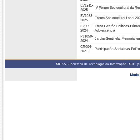
EV1911-
IV Fórum Sociocultural da Re
2025
EV1983-
Fórum Sociocultural Local 202
2025
EV009-
Trilha Gestão Políticas Públic
2024
Adolescência
PJ1059-
Jardim Sentinela: Memorial 
2024
CR004-
Participação Social nas Políti
2021
SIGAA | Secretaria de Tecnologia da Informação - STI - 
Modo 