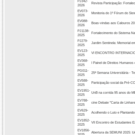
PJ342-
Revista Participação: Fortale
2026
EV073-
Monitoria do 1º Fórum do Sist
2026
EV088-
Boas-vindas aos Calouros 2
2026
PJ1138-
Fortalecimento do Sistema Nac
2025
PJ279-
Jardim Sentinela: Memorial 
2025
EV123-
VI ENCONTRO INTERNACIO
2025
EV368-
I Painel de Direitos Humano
2025
PG011-
25ª Semana Universitária - T
2025
EV588-
Participação social da Pré-C
2025
EV1951-
UnB na corrida 95 anos do 
2025
EV788-
cine Debate "Carta de Linhar
2025
EV629-
Acolhendo o Luto e Plantand
2025
EV1852-
VII Encontro de Estudantes E
2025
EV1856-
Abertura da SEMUNI 2025: Un
2025