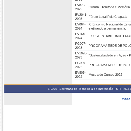
EV876-
Cultura , Território e Memóri
2025
EV2041-
Fórum Local Polo Chapada
2025
EV064-
XI Encontro Nacional de Estu
2024
efetivando a permanência.
EV1640-
II SUSTENTABILIDADE EM 
2024
PG007-
PROGRAMA REDE DE POLOS 
2023
EV1020-
"Sustentabilidade em Ação -
2023
PG009-
PROGRAMA REDE DE POLOS 
2022
EV805-
Mostra de Cursos 2022
2022
SIGAA | Secretaria de Tecnologia da Informação - STI - (61
Modo 