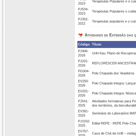
Terapeutas Populares e o cu
2023
PJ534-
Terapeutas Populares o cuid
2023
PJ352-
Terapeutas populares e o cu
2022
Atividades de Extensão das q
Código
Título
PJ906-
Urihi Kau: Plano de Recupera
2026
PJ201-
REFLORESCER ANCESTRAL
2026
PG004-
Polo Chapada dos Veadeiros
2026
EV250-
Polo Chapada Integra: Lança
2026
EV201-
Polo Chapada Integra: Músic
2026
PJ541-
Atividades formativas para P
2025
dos territórios, da bioculturali
EV381-
Seminário do Laboratório M
2025
PJ1032-
Edital REPE - REPE Polo Cha
2025
EV767-
Casa de Chá da UnB – visitaç
2025