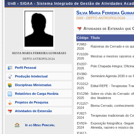
UnB ›
SIGAA - Sistema Integrado de Gestão de Atividades Aca
Silvia Maria Ferreira Guima
DAN - DEPTO ANTROPOLOGIA
Atividades de Extensão que
Código
Título
PJ982-
Raizeiras do Cerrado e os qu
2026
SILVIA MARIA FERREIRA GUIMARAES
PJ1026-
Mestras e mestres raizeiros e 
2026
DEPTO ANTROPOLOGIA
EV207-
Polo Chapada Integra: Oficin
Perfil Pessoal
2026
EV380-
Seminário Agenda 2030 e os 
Produção Intelectual
2025
PJ1012-
Disciplinas Ministradas
Edital REPE - Terapeutas Tra
2025
Relatórios de Carga Horária
EV1296-
Sobre os chás do Cerrado: of
2025
dos Veadeiros
Projetos de Pesquisa
PJ1157-
Bioma Cerrado, conhecimentos 
2024
Atividades de Extensão
PJ827-
Terapeutas tradicionais do C
2024
EV924-
Exposição fotográfica -Segui
Ir ao Menu Principal
2024
Almeida, raizeiro e músico d
PJ617-