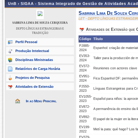
UnB ›
SIGAA - Sistema Integrado de Gestão de Atividades Aca
Sabrina Lima De Souza Cer
LET - DEPTO LÍNGUAS ESTRANGEI
SABRINA LIMA DE SOUZA CERQUEIRA
DEPTO LÍNGUAS ESTRANGEIRAS E
Atividades de Extensão que
TRADUÇÃO
Código
Título
Perfil Pessoal
PJ885-
Espanhol: criação de materia
2024
Produção Intelectual
EV353-
Taller para la producción de 
Disciplinas Ministradas
2024
EV372-
Reuniones con actores clave 
Relatórios de Carga Horária
2024
EV951-
Projetos de Pesquisa
Fica Espanhol DF: permanênc
2024
PJ550-
Atividades de Extensão
Línguas Estrangeiras para Cri
2023
EV1055-
Español para niños: la aproxi
2023
Ir ao Menu Principal
EV872-
A permanência do ensino da
2023
EV892-
El papel de la mujer en la lite
2023
EV199-
Metí la pata: qué hago? Los f
2022
EV379-