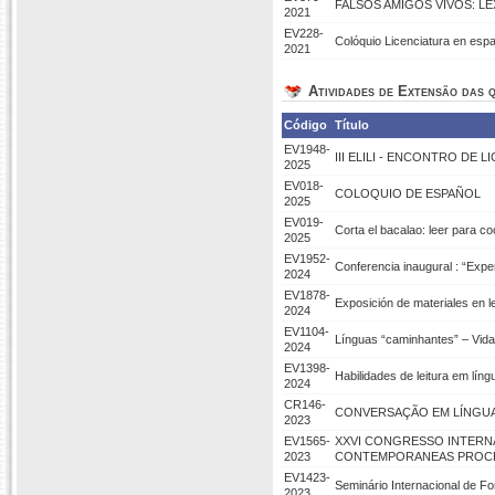
FALSOS AMIGOS VIVOS: L
2021
EV228-
Colóquio Licenciatura en esp
2021
Atividades de Extensão das q
Código
Título
EV1948-
III ELILI - ENCONTRO DE 
2025
EV018-
COLOQUIO DE ESPAÑOL
2025
EV019-
Corta el bacalao: leer para co
2025
EV1952-
Conferencia inaugural : “Exper
2024
EV1878-
Exposición de materiales en l
2024
EV1104-
Línguas “caminhantes” – Vida
2024
EV1398-
Habilidades de leitura em lín
2024
CR146-
CONVERSAÇÃO EM LÍNGU
2023
EV1565-
XXVI CONGRESSO INTERN
2023
CONTEMPORANEAS PROCE
EV1423-
Seminário Internacional de F
2023