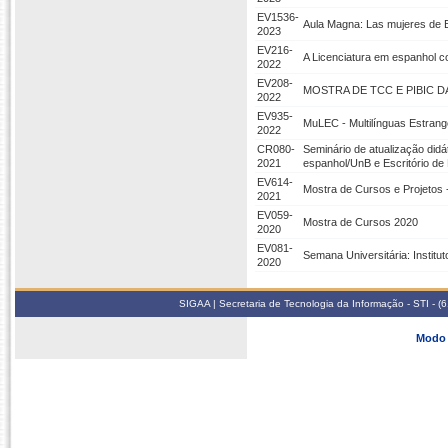
EV1536-
Aula Magna: Las mujeres de 
2023
EV216-
A Licenciatura em espanhol c
2022
EV208-
MOSTRA DE TCC E PIBIC 
2022
EV935-
MuLEC - Multilínguas Estrang
2022
CR080-
Seminário de atualização did
2021
espanhol/UnB e Escritório d
EV614-
Mostra de Cursos e Projetos -
2021
EV059-
Mostra de Cursos 2020
2020
EV081-
Semana Universitária: Instit
2020
SIGAA | Secretaria de Tecnologia da Informação - STI - 
Modo 