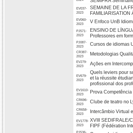
SEMIFRA Séminaire 
SEMAINE DE LA F
EV037-
2023
FAMILIARISATION
EV060-
V Enfoco UnB Idioma
2023
ENSINO DE LÍNGUA
PJ571-
2023
Professores em forma
PJ087-
Cursos de idiomas U
2023
CR387-
Metodologias Quali
2023
EV279-
Ações em Intercomp
2023
Quels leviers pour 
EV679-
et la réussite étudi
2023
profissional dos pr
EV1610-
Prova Competência 
2023
CR696-
Clube de teatro no L
2023
CR658-
Intercâmbio Virtual
2023
XVIII SEDIFRALE/Co
EV1778-
2023
FIPF (Fédération Int
PJ536-