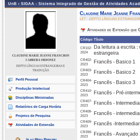
UnB ›
SIGAA - Sistema Integrado de Gestão de Atividades Aca
Claudine Marie Jeanne Fra
LET - DEPTO LÍNGUAS ESTRANGEI
Atividades de Extensão que
Código
Título
Da leitura a escrita
CR102-
2024
estrangeira
CLAUDINE MARIE JEANNE FRANCHON
CR402-
CABRERA ORDONEZ
Francês - Basico 1
2023
DEPTO LÍNGUAS ESTRANGEIRAS E
CR403-
TRADUÇÃO
Francês - Basico 2
2023
Perfil Pessoal
CR404-
Francês - Basico 3
2023
Produção Intelectual
CR410-
Francês - Pré-interm
2023
Disciplinas Ministradas
CR407-
Francês - Intermedia
2023
Relatórios de Carga Horária
CR408-
Francês - intermedia
Projetos de Pesquisa
2023
CR409-
Francês -Intermediar
Atividades de Extensão
2023
CR399-
Francês - Avançado 
2023
Ir ao Menu Principal