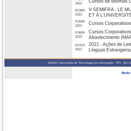
Cursos de idiomas U
2022
V SEMIFRA - LE M
EV369-
2022
ET À L'UNIVERSIT
PJ609-
Cursos Corporativos
2022
Cursos Corporativos 
PJ608-
2022
Abastecimento (MA
2021 - Ações de Let
EV415-
2021
Línguas Estrangeir
SIGAA | Secretaria de Tecnologia da Informação - STI - (61
Modo 