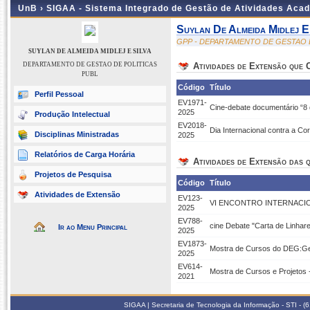
UnB ›
SIGAA - Sistema Integrado de Gestão de Atividades Aca
Suylan De Almeida Midlej E
GPP - DEPARTAMENTO DE GESTAO 
SUYLAN DE ALMEIDA MIDLEJ E SILVA
DEPARTAMENTO DE GESTAO DE POLITICAS
Atividades de Extensão que
PUBL
Código
Título
Perfil Pessoal
EV1971-
Cine-debate documentário “8
2025
Produção Intelectual
EV2018-
Dia Internacional contra a C
Disciplinas Ministradas
2025
Relatórios de Carga Horária
Atividades de Extensão das q
Projetos de Pesquisa
Código
Título
Atividades de Extensão
EV123-
VI ENCONTRO INTERNACIO
2025
EV788-
cine Debate "Carta de Linhar
Ir ao Menu Principal
2025
EV1873-
Mostra de Cursos do DEG:Ges
2025
EV614-
Mostra de Cursos e Projetos -
2021
SIGAA | Secretaria de Tecnologia da Informação - STI - 