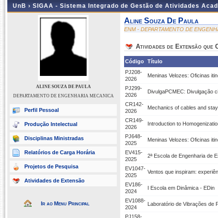
UnB ›
SIGAA - Sistema Integrado de Gestão de Atividades Aca
Aline Souza De Paula
ENM - DEPARTAMENTO DE ENGENH
Atividades de Extensão que
Código
Título
PJ208-
Meninas Velozes: Oficinas iti
2026
ALINE SOUZA DE PAULA
PJ299-
DivulgaPCMEC: Divulgação c
2026
DEPARTAMENTO DE ENGENHARIA MECANICA
CR142-
Mechanics of cables and stays
Perfil Pessoal
2026
CR149-
Introduction to Homogenizatio
Produção Intelectual
2026
PJ648-
Disciplinas Ministradas
Meninas Velozes: Oficinas iti
2025
Relatórios de Carga Horária
EV415-
2ª Escola de Engenharia de Es
2025
Projetos de Pesquisa
EV1047-
Ventos que inspiram: experiê
2025
Atividades de Extensão
EV186-
I Escola em Dinâmica - EDin
2024
EV1088-
Ir ao Menu Principal
Laboratório de Vibrações de 
2024
PJ158-