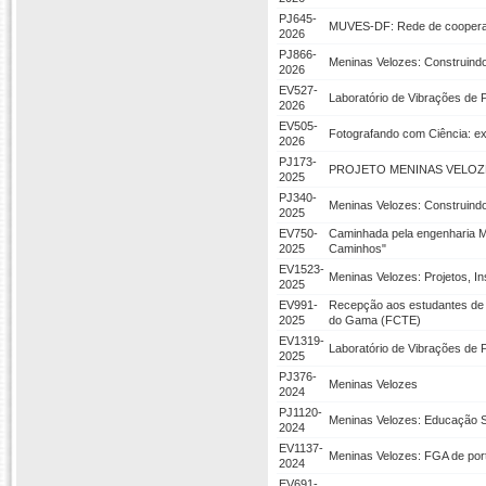
PJ645-
MUVES-DF: Rede de coopera
2026
PJ866-
Meninas Velozes: Construind
2026
EV527-
Laboratório de Vibrações de 
2026
EV505-
Fotografando com Ciência: exp
2026
PJ173-
PROJETO MENINAS VELOZ
2025
PJ340-
Meninas Velozes: Construin
2025
EV750-
Caminhada pela engenharia Me
2025
Caminhos"
EV1523-
Meninas Velozes: Projetos, I
2025
EV991-
Recepção aos estudantes de 
2025
do Gama (FCTE)
EV1319-
Laboratório de Vibrações de 
2025
PJ376-
Meninas Velozes
2024
PJ1120-
Meninas Velozes: Educação 
2024
EV1137-
Meninas Velozes: FGA de por
2024
EV691-