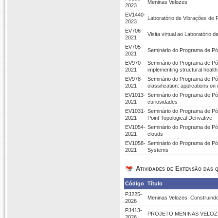
Meninas Velozes
2023
EV1440-
Laboratório de Vibrações de 
2023
EV706-
Visita virtual ao Laboratório 
2021
EV705-
Seminário do Programa de Pós
2021
EV970-
Seminário do Programa de Pó
2021
implementing structural healt
EV978-
Seminário do Programa de Pó
2021
classification: applications on
EV1013-
Seminário do Programa de Pó
2021
curiosidades
EV1031-
Seminário do Programa de Pós
2021
Point Topological Derivative
EV1054-
Seminário do Programa de Pós
2021
clouds
EV1058-
Seminário do Programa de Pó
2021
Systems
Atividades de Extensão das q
Código
Título
PJ225-
Meninas Velozes: Construin
2026
PJ413-
PROJETO MENINAS VELOZ
2026