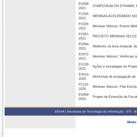
EV008-
SYMPOSIUM ON DYNAMIC P
2021
PJ328-
MENINAS ACELERANDO N
2021
PJ329-
Meninas Velozes: Ensino Mé
2021
PJ381-
PROJETO MENINAS VELOZ
2021
EV094-
Mulheres na área espacial: d
2021
EV972-
Meninas Velozes: Vivências 
2021
EV128-
Ações e estratégias do Proje
2021
EV010-
Workshop de propagação de 
2020
PJ123-
Meninas Velozes: Polo Estrutu
2020
EV069-
Projeto de Extensão da Facul
2020
SIGAA | Secretaria de Tecnologia da Informação - STI - 
Modo 