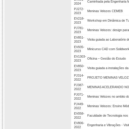
Caminhada pela Engenharia 
2024
PJ272-
Meninas Velozes CEMEB
2023
EV218-
Workshop em Dinâmica de Tu
2023
PJ781-
Meninas Velozes: design para 
2023
EV851-
Visita guiada ao Laboratório
2023
EV935-
Minicurso CAD com Solidwor
2023
EV1303-
Oficina – Gestão do Estudo
2023
EV850-
Visita guiada a instalações d
2023
PJ314-
PROJETO MENINAS VELOZ
2022
PJ387-
MENINAS ACELERANDO N
2022
PJ071-
Meninas Velozes no ambito d
2022
PJ449-
Meninas Velozes: Ensino Mé
2022
EV058-
Faculdade de Tecnologia nos
2022
EV806-
Engenharia e Vibrações - Vis
2022