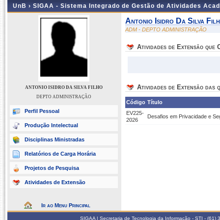
UnB ›
SIGAA - Sistema Integrado de Gestão de Atividades Aca
Antonio Isidro Da Silva Fil
ADM - DEPTO ADMINISTRAÇÃO
Atividades de Extensão que
Atividades de Extensão das q
ANTONIO ISIDRO DA SILVA FILHO
DEPTO ADMINISTRAÇÃO
Código
Título
Perfil Pessoal
EV225-
Desafios em Privacidade e Se
2026
Produção Intelectual
Disciplinas Ministradas
Relatórios de Carga Horária
Projetos de Pesquisa
Atividades de Extensão
Ir ao Menu Principal
SIGAA | Secretaria de Tecnologia da Informação - STI - (61