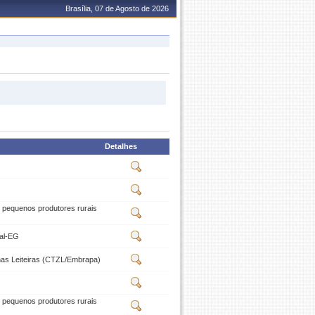
Brasília, 07 de Agosto de 2026
Detalhes
e pequenos produtores rurais
tal-EG
nas Leiteiras (CTZL/Embrapa)
e pequenos produtores rurais