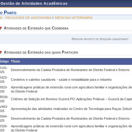
e Gestão de Atividades Acadêmicas
vo Pivato
AV - FACULDADE DE AGRONOMIA E MEDICINA VETERINÁRIA
Atividades de Extensão que Coordena
Nenhum projeto de pesquisa cadastrado
Atividades de Extensão das quais Participo
ódigo
Título
J141-
Desenvolvimento da Cadeia Produtiva de Ruminantes do Distrito Federal e Entorno
026
J423-
Cordeiros e cabritos saudáveis - saúde e rentabilidade para o rebanho
026
J810-
Aprendizagens práticas de extensão rural com agricultura familiar e organizações d
026
do Distrito Federal
R536-
Critérios de Seleção em Bovinos Guzerá PO: Aplicações Práticas – Guzerá da Capi
026
V463-
Apresentação das atividades realizadas no Centro de Tecnologia para Raças Zebuí
026
J594-
Desenvolvimento da Cadeia Produtiva de Ruminantes do Distrito Federal e Entorno
025
J326-
Aprendizagens práticas de extensão rural com agricultura familiar e organizações d
025
do Distrito Federal