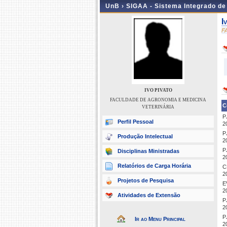
UnB ›
SIGAA - Sistema Integrado d
I
F
IVO PIVATO
FACULDADE DE AGRONOMIA E MEDICINA
C
VETERINÁRIA
P
Perfil Pessoal
2
P
Produção Intelectual
2
P
Disciplinas Ministradas
2
Relatórios de Carga Horária
C
2
Projetos de Pesquisa
E
2
Atividades de Extensão
P
2
P
Ir ao Menu Principal
2