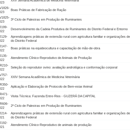
XXV Semana Acadêmica de Medicina Veterinária
023
V1826-
Boas Práticas de Fabricação de Ração
023
V1825-
3º Ciclo de Palestras em Produção de Ruminantes
023
J199-
Desenvolvimento da Cadeia Produtiva de Ruminantes do Distrito Federal e Entorno
022
J129-
Aprendizagens práticas de extensão rural com agricultura familiar e organizações d
022
do Distrito Federal
J147-
Boas práticas na equideocultura e capacitação de mão-de-obra
022
J135-
Atendimento Clínico-Reprodutivo de Animais de Produção
022
R210-
Seleção do reprodutor ovino: avaliação andrológica e conformação corporal
022
V757-
XXIV Semana Acadêmica de Medicina Veterinária
022
R350-
Aplicação e Elaboração de Protocolo de Bem-estar Animal
022
R471-
Visita Técnica: Fazenda Entre-Rios - GUZERÁ DA CAPITAL
022
R606-
2º Ciclo de Palestras em Produção de Ruminantes
022
J214-
Aprendizagens práticas de extensão rural com agricultura familiar e organizações d
021
do Distrito Federal
J192-
Atendimento Clínico-Reprodutivo de animais de produção
021