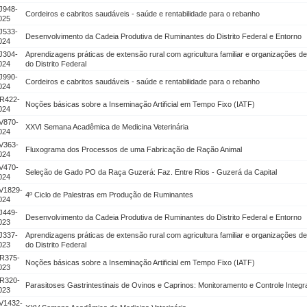
J948-
Cordeiros e cabritos saudáveis - saúde e rentabilidade para o rebanho
025
J533-
Desenvolvimento da Cadeia Produtiva de Ruminantes do Distrito Federal e Entorno
024
J304-
Aprendizagens práticas de extensão rural com agricultura familiar e organizações d
024
do Distrito Federal
J990-
Cordeiros e cabritos saudáveis - saúde e rentabilidade para o rebanho
024
R422-
Noções básicas sobre a Inseminação Artificial em Tempo Fixo (IATF)
024
V870-
XXVI Semana Acadêmica de Medicina Veterinária
024
V363-
Fluxograma dos Processos de uma Fabricação de Ração Animal
024
V470-
Seleção de Gado PO da Raça Guzerá: Faz. Entre Rios - Guzerá da Capital
024
V1829-
4º Ciclo de Palestras em Produção de Ruminantes
024
J449-
Desenvolvimento da Cadeia Produtiva de Ruminantes do Distrito Federal e Entorno
023
J337-
Aprendizagens práticas de extensão rural com agricultura familiar e organizações d
023
do Distrito Federal
R375-
Noções básicas sobre a Inseminação Artificial em Tempo Fixo (IATF)
023
R320-
Parasitoses Gastrintestinais de Ovinos e Caprinos: Monitoramento e Controle Integ
023
V1432-