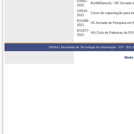
EV941-
#UnB60anosIL: VIII Jornada 
2022
CR015-
Curso de capacitação para in
2021
EV1086-
VII Jornada de Pesquisa em 
2021
EV1077-
XIV Ciclo de Palestras do P
2021
SIGAA | Secretaria de Tecnologia da Informação - STI - (61
Modo 