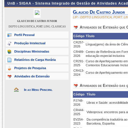
UnB ›
SIGAA - Sistema Integrado de Gestão de Atividades Aca
Glaucio De Castro Junior
LIP - DEPTO LINGUISTICA, PORT. L
GLAUCIO DE CASTRO JUNIOR
DEPTO LINGUISTICA, PORT. LING. CLASSICAS
Atividades de Extensão que
Perfil Pessoal
Código
Título
CR257-
Produção Intelectual
Língua(gens) da área de Ciên
2026
Disciplinas Ministradas
CR489-
Centro de Referência em Form
2026
educação especial inclusiva
Relatórios de Carga Horária
CR291-
Curso de Aperfeiçoamento em 
2025
Contextos Educacionais Inclu
Projetos de Pesquisa
CR413-
Curso de Aperfeiçoamento em 
2024
Atividades de Extensão
Atividades de Extensão das q
Ir ao Menu Principal
Código
Título
PJ748-
Libras e Saúde: acessibilida
2026
CR444-
Videoprova: encontros para al
2025
EV254-
Da competência tradutória ao
2023
Barcelona, Espanha