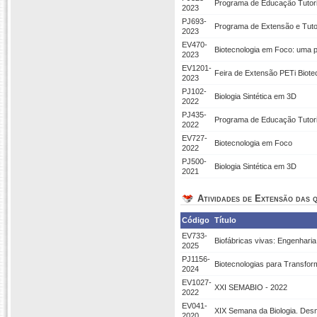
Programa de Educação Tutoria
2023
PJ693-
Programa de Extensão e Tutor
2023
EV470-
Biotecnologia em Foco: uma p
2023
EV1201-
Feira de Extensão PETi Biote
2023
PJ102-
Biologia Sintética em 3D
2022
PJ435-
Programa de Educação Tutoria
2022
EV727-
Biotecnologia em Foco
2022
PJ500-
Biologia Sintética em 3D
2021
Atividades de Extensão das q
Código
Título
EV733-
Biofábricas vivas: Engenhari
2025
PJ1156-
Biotecnologias para Transfor
2024
EV1027-
XXI SEMABIO - 2022
2022
EV041-
XIX Semana da Biologia. Desm
2020