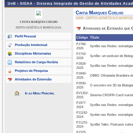
UnB ›
SIGAA - Sistema Integrado de Gestão de Atividades Aca
Cintia Marques Coelho
GEM - DEPTO GENÉTICA E MORFO
CINTIA MARQUES COELHO
DEPTO GENÉTICA E MORFOLOGIA
Atividades de Extensão que
Perfil Pessoal
Código
Título
PJ786-
Produção Intelectual
SynBio nas Redes: estratégias
2026
Disciplinas Ministradas
PJ743-
SynBio: um podcast de Biologi
2026
Relatórios de Carga Horária
PJ826-
SynBio nas Redes: estratégias
2025
Projetos de Pesquisa
PJ840-
OBBS: Olímpiada Brasileira de 
2025
Atividades de Extensão
PJ830-
O encontro em 3D da Biologia 
2025
EV1302-
Ir ao Menu Principal
Sistema CRISPR-Cas9 suicida
2025
PJ977-
SynBio nas Redes: estratégias
2024
PJ1192-
Synbio nas Redes: estratégias
2024
PJ1231-
SynBio Talks: Podcasts sobre 
2024
PJ325-