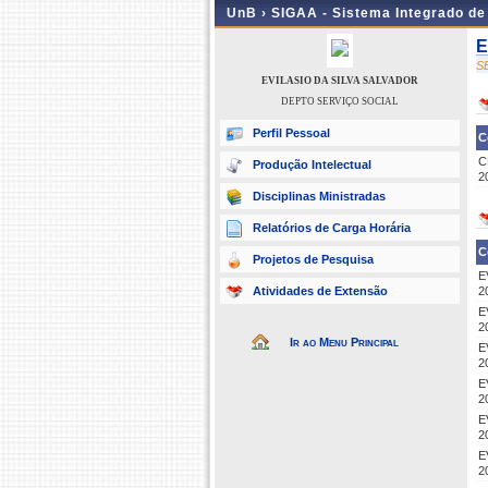
UnB ›
SIGAA - Sistema Integrado d
E
S
EVILASIO DA SILVA SALVADOR
DEPTO SERVIÇO SOCIAL
Perfil Pessoal
C
C
Produção Intelectual
2
Disciplinas Ministradas
Relatórios de Carga Horária
C
Projetos de Pesquisa
E
Atividades de Extensão
2
E
2
Ir ao Menu Principal
E
2
E
2
E
2
E
2