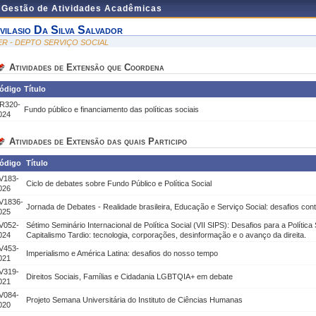
e Gestão de Atividades Acadêmicas
vilasio Da Silva Salvador
ER - DEPTO SERVIÇO SOCIAL
Atividades de Extensão que Coordena
ódigo
Título
R320-
Fundo público e financiamento das políticas sociais
024
Atividades de Extensão das quais Participo
ódigo
Título
V183-
Ciclo de debates sobre Fundo Público e Política Social
026
V1836-
Jornada de Debates - Realidade brasileira, Educação e Serviço Social: desafios c
025
V052-
Sétimo Seminário Internacional de Política Social (VII SIPS): Desafios para a Polític
024
Capitalismo Tardio: tecnologia, corporações, desinformação e o avanço da direita.
V453-
Imperialismo e América Latina: desafios do nosso tempo
021
V319-
Direitos Sociais, Famílias e Cidadania LGBTQIA+ em debate
021
V084-
Projeto Semana Universitária do Instituto de Ciências Humanas
020