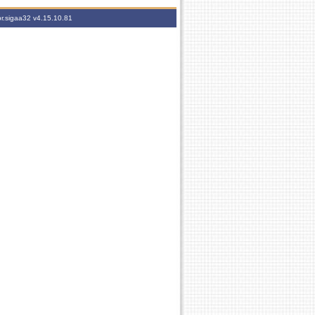
br.sigaa32
v4.15.10.81