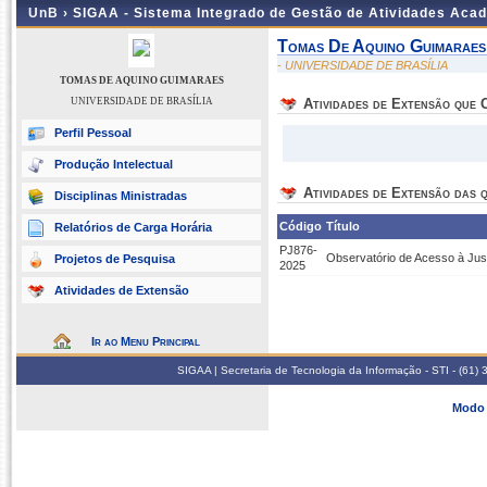
UnB ›
SIGAA - Sistema Integrado de Gestão de Atividades Aca
Tomas De Aquino Guimaraes
- UNIVERSIDADE DE BRASÍLIA
TOMAS DE AQUINO GUIMARAES
UNIVERSIDADE DE BRASÍLIA
Atividades de Extensão que
Perfil Pessoal
Produção Intelectual
Atividades de Extensão das q
Disciplinas Ministradas
Código
Título
Relatórios de Carga Horária
PJ876-
Observatório de Acesso à Ju
Projetos de Pesquisa
2025
Atividades de Extensão
Ir ao Menu Principal
SIGAA | Secretaria de Tecnologia da Informação - STI - (61
Modo 