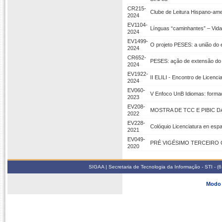
CR215-
Clube de Leitura Hispano-ame
2024
EV1104-
Línguas “caminhantes” – Vida
2024
EV1499-
O projeto PESES: a união do 
2024
CR652-
PESES: ação de extensão do 
2024
EV1922-
II ELILI - Encontro de Licenc
2024
EV060-
V Enfoco UnB Idiomas: forma
2023
EV208-
MOSTRA DE TCC E PIBIC 
2022
EV228-
Colóquio Licenciatura en esp
2021
EV049-
PRÉ VIGÉSIMO TERCEIRO
2020
SIGAA | Secretaria de Tecnologia da Informação - STI - 
Modo 