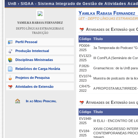
UnB ›
SIGAA - Sistema Integrado de Gestão de Atividades Aca
Yamilka Rabasa Fernandez
LET - DEPTO LÍNGUAS ESTRANGEI
YAMILKA RABASA FERNANDEZ
DEPTO LÍNGUAS ESTRANGEIRAS E
Atividades de Extensão que
TRADUÇÃO
Código
Título
Perfil Pessoal
PD004-
3a Temporada do Podcast "Gr
2025
Produção Intelectual
EV1323-
III ComPLA (Seminário de Com
Disciplinas Ministradas
2025
PJ826-
Gramachicos: de la UnB para
Relatórios de Carga Horária
2023
EV1074-
Projetos de Pesquisa
Muestra de podcasts de la lic
2023
CR475-
Atividades de Extensão
A PROPOSTA MULTIRREDE-
2022
Ir ao Menu Principal
Atividades de Extensão das q
Código
Título
EV1948-
III ELILI - ENCONTRO DE 
2025
XXVIII CONGRESSO INTE
EV184-
CONTEMPORANEAS PROCES
2025
SINAIS