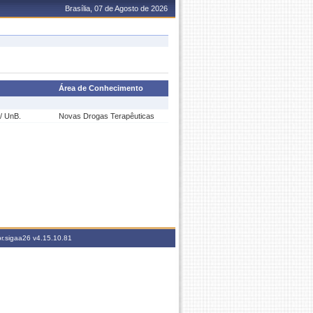
Brasília, 07 de Agosto de 2026
Área de Conhecimento
/ UnB.
Novas Drogas Terapêuticas
br.sigaa26
v4.15.10.81