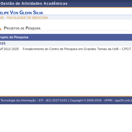
e Gestão de Atividades Acadêmicas
elipe Von Glehn Silva
MD - FACULDADE DE MEDICINA
Projetos de Pesquisa
rojeto de Pesquisa
025
VF1612-2025
Fortalecimento do Centro de Pesquisa em Grandes Temas da UnB – CPGT 
 Tecnologia da Informação - STI - (61) 3107-0102 | Copyright © 2006-2026 - UFRN - app26.unb.