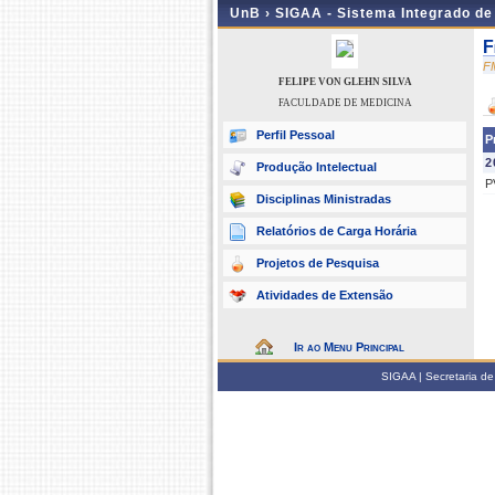
UnB ›
SIGAA - Sistema Integrado d
F
F
FELIPE VON GLEHN SILVA
FACULDADE DE MEDICINA
Perfil Pessoal
P
2
Produção Intelectual
P
Disciplinas Ministradas
Relatórios de Carga Horária
Projetos de Pesquisa
Atividades de Extensão
Ir ao Menu Principal
SIGAA | Secretaria de