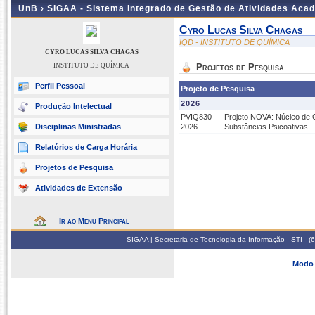
UnB ›
SIGAA - Sistema Integrado de Gestão de Atividades Aca
Cyro Lucas Silva Chagas
IQD - INSTITUTO DE QUÍMICA
CYRO LUCAS SILVA CHAGAS
INSTITUTO DE QUÍMICA
Projetos de Pesquisa
Perfil Pessoal
Projeto de Pesquisa
2026
Produção Intelectual
PVIQ830-
Projeto NOVA: Núcleo de 
Disciplinas Ministradas
2026
Substâncias Psicoativas
Relatórios de Carga Horária
Projetos de Pesquisa
Atividades de Extensão
Ir ao Menu Principal
SIGAA | Secretaria de Tecnologia da Informação - STI - 
Modo 