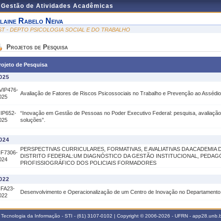
e Gestão de Atividades Acadêmicas
laine Rabelo Neiva
ST - DEPTO PSICOLOGIA SOCIAL E DO TRABALHO
Projetos de Pesquisa
rojeto de Pesquisa
025
VIP476-
Avaliação de Fatores de Riscos Psicossociais no Trabalho e Prevenção ao Assédio
025
IIP652-
“Inovação em Gestão de Pessoas no Poder Executivo Federal: pesquisa, avaliação
025
soluções”.
024
PERSPECTIVAS CURRICULARES, FORMATIVAS, E AVALIATIVAS DA ACADEMIA D
IF7306-
DISTRITO FEDERAL:UM DIAGNÓSTICO DA GESTÃO INSTITUCIONAL, PEDAGÓ
024
PROFISSIOGRÁFICO DOS POLICIAIS FORMADORES
022
IFA23-
Desenvolvimento e Operacionalização de um Centro de Inovação no Departamento de
022
 Tecnologia da Informação - STI - (61) 3107-0102 | Copyright © 2006-2026 - UFRN - app28.unb.