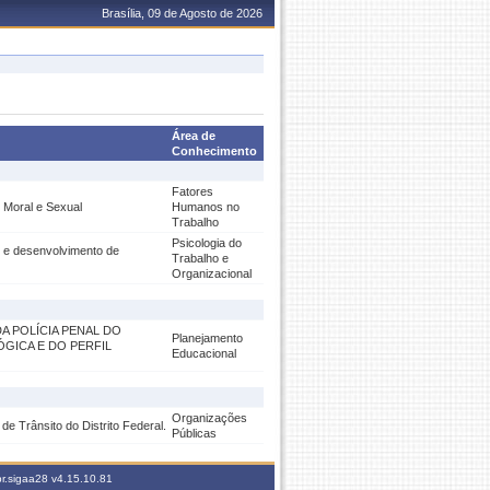
Brasília, 09 de Agosto de 2026
Área de
Conhecimento
Fatores
 Moral e Sexual
Humanos no
Trabalho
Psicologia do
 e desenvolvimento de
Trabalho e
Organizacional
A POLÍCIA PENAL DO
Planejamento
GICA E DO PERFIL
Educacional
Organizações
 Trânsito do Distrito Federal.
Públicas
br.sigaa28
v4.15.10.81