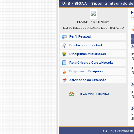
UnB ›
SIGAA - Sistema Integrado d
E
P
ELAINE RABELO NEIVA
DEPTO PSICOLOGIA SOCIAL E DO TRABALHO
Perfil Pessoal
P
Produção Intelectual
2
Disciplinas Ministradas
P
2
Relatórios de Carga Horária
P
Projetos de Pesquisa
2
Atividades de Extensão
2
P
Ir ao Menu Principal
2
2
P
2
SIGAA | Secretaria de