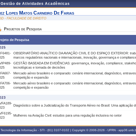
e Gestão de Atividades Acadêmicas
nez Lopes Matos Carneiro De Farias
DD - FACULDADE DE DIREITO
Projetos de Pesquisa
rojeto de Pesquisa
025
IF6481-
OBSERVATÓRIO ANALÍTICO DA AVIAÇÃO CIVIL E DO ESPAÇO EXTERIOR: trabal
025
marcos regulatórios nacionais e internacionais, inovação, governança e complianc
VIP489-
GESTÃO BASEADA EM EVIDÊNCIAS: governança, inovação, compliance, stakeho
025
tecnológicas e tomada de decisões
IFA667-
Mercado aéreo brasileiro e comparado: cenário internacional, diagnóstico, entraves
025
competição e expansão
IFA706-
Mercado aéreo brasileiro e comparado: cenário internacional, diagnóstico, entraves
025
competição e expansão
023
VFA189-
Diagnóstico sobre a Judicialização do Transporte Aéreo no Brasil: Uma aplicação
023
VF6195-
Mulheres na Aviação Civil: estudos para uma regulação inclusiva no setor
023
 Tecnologia da Informação - STI - (61) 3107-0102 | Copyright © 2006-2026 - UFRN - app36.unb.