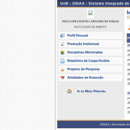
UnB ›
SIGAA - Sistema Integrado d
I
F
INEZ LOPES MATOS CARNEIRO DE FARIAS
FACULDADE DE DIREITO
Perfil Pessoal
P
Produção Intelectual
2
P
Disciplinas Ministradas
2
P
Relatórios de Carga Horária
2
Projetos de Pesquisa
P
2
Atividades de Extensão
P
2
Ir ao Menu Principal
2
P
2
P
2
SIGAA | Secretaria de