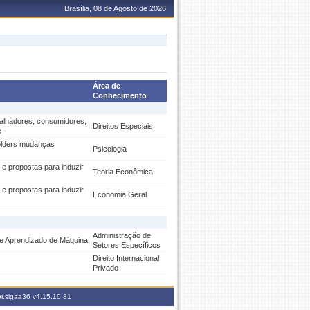
Brasília, 08 de Agosto de 2026
Área de
Conhecimento
hadores, consumidores,
Direitos Especiais
e
lders mudanças
Psicologia
 e propostas para induzir
Teoria Econômica
 e propostas para induzir
Economia Geral
Administração de
 de Aprendizado de Máquina
Setores Específicos
Direito Internacional
Privado
br.sigaa36
v4.15.10.81