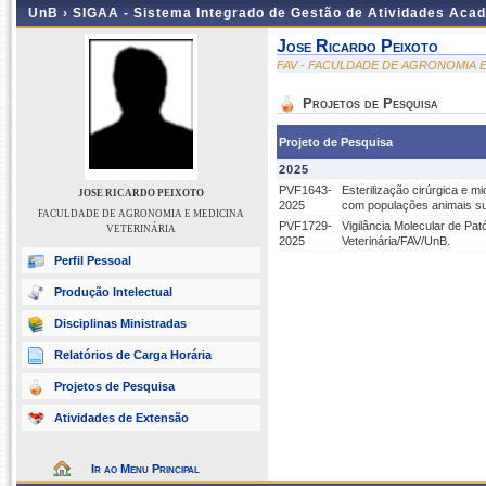
UnB ›
SIGAA - Sistema Integrado de Gestão de Atividades Aca
Jose Ricardo Peixoto
FAV - FACULDADE DE AGRONOMIA E
Projetos de Pesquisa
Projeto de Pesquisa
2025
PVF1643-
Esterilização cirúrgica e 
JOSE RICARDO PEIXOTO
2025
com populações animais su
FACULDADE DE AGRONOMIA E MEDICINA
PVF1729-
Vigilância Molecular de Pat
VETERINÁRIA
2025
Veterinária/FAV/UnB.
Perfil Pessoal
Produção Intelectual
Disciplinas Ministradas
Relatórios de Carga Horária
Projetos de Pesquisa
Atividades de Extensão
Ir ao Menu Principal