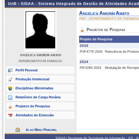
UnB ›
SIGAA - Sistema Integrado de Gestão de Atividades Aca
Angelica Amorim Amato
FAR - DEPARTAMENTO DE FARMACI
Projetos de Pesquisa
Projeto de Pesquisa
2026
PVF4776-2026
Relevância da Proteína
ANGELICA AMORIM AMATO
DEPARTAMENTO DE FARMACIA
2024
PIF4284-2024
Modulação de Receptor
Perfil Pessoal
Produção Intelectual
Disciplinas Ministradas
Relatórios de Carga Horária
Projetos de Pesquisa
Atividades de Extensão
Ir ao Menu Principal
SIGAA | Secretaria de Tecnologia da Informação - STI - 