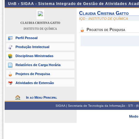
UnB ›
SIGAA - Sistema Integrado de Gestão de Atividades Aca
Claudia Cristina Gatto
IQD - INSTITUTO DE QUÍMICA
CLAUDIA CRISTINA GATTO
INSTITUTO DE QUÍMICA
Projetos de Pesquisa
Perfil Pessoal
Produção Intelectual
Disciplinas Ministradas
Relatórios de Carga Horária
Projetos de Pesquisa
Atividades de Extensão
Ir ao Menu Principal
SIGAA | Secretaria de Tecnologia da Informação - STI - 
Modo 