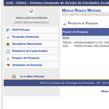
UnB ›
SIGAA - Sistema Integrado de Gestão de Atividades Aca
Marcia Renata Mortari
CFS - DEPTO CIÊNCIAS FISIOLÓGIC
MARCIA RENATA MORTARI
DEPTO CIÊNCIAS FISIOLÓGICAS
Projetos de Pesquisa
Perfil Pessoal
Projeto de Pesquisa
Produção Intelectual
2026
PIIB781-
APRIMORAMENTO DO TRAT
Disciplinas Ministradas
2026
HIPERCROMIA, MELHORA E
Relatórios de Carga Horária
Projetos de Pesquisa
Atividades de Extensão
Ir ao Menu Principal
SIGAA | Secretaria de Tecnologia da Informação - STI - (61
Modo 