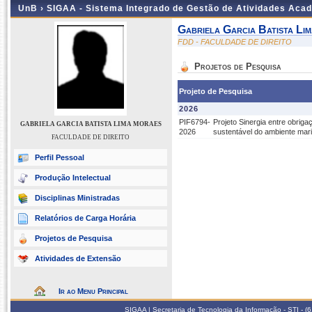
UnB ›
SIGAA - Sistema Integrado de Gestão de Atividades Aca
Gabriela Garcia Batista Li
FDD - FACULDADE DE DIREITO
Projetos de Pesquisa
Projeto de Pesquisa
2026
PIF6794-
Projeto Sinergia entre obrig
GABRIELA GARCIA BATISTA LIMA MORAES
2026
sustentável do ambiente mari
FACULDADE DE DIREITO
Perfil Pessoal
Produção Intelectual
Disciplinas Ministradas
Relatórios de Carga Horária
Projetos de Pesquisa
Atividades de Extensão
Ir ao Menu Principal
SIGAA | Secretaria de Tecnologia da Informação - STI - 