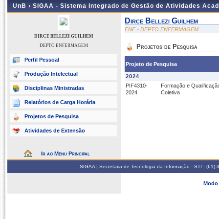
UnB ›
SIGAA - Sistema Integrado de Gestão de Atividades Aca
Dirce Bellezi Guilhem
ENF - DEPTO ENFERMAGEM
DIRCE BELLEZI GUILHEM
DEPTO ENFERMAGEM
Projetos de Pesquisa
Perfil Pessoal
Projeto de Pesquisa
Produção Intelectual
2024
PIF4310-
Formação e Qualificação
Disciplinas Ministradas
2024
Coletiva
Relatórios de Carga Horária
Projetos de Pesquisa
Atividades de Extensão
Ir ao Menu Principal
SIGAA | Secretaria de Tecnologia da Informação - STI - (61
Modo 