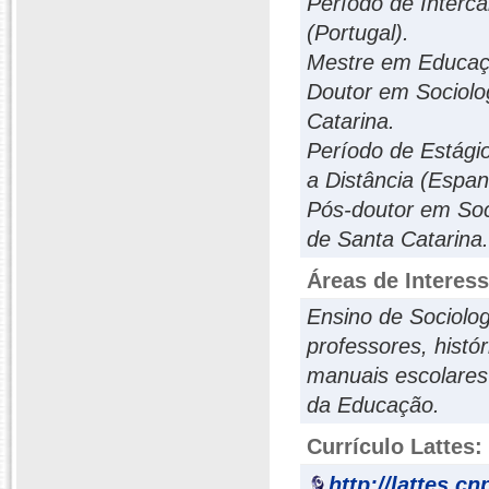
Período de Interc
(Portugal).
Mestre em Educaçã
Doutor em Sociolog
Catarina.
Período de Estági
a Distância (Espa
Pós-doutor em Soci
de Santa Catarina.
Áreas de Interes
Ensino de Sociolog
professores, histór
manuais escolares e
da Educação.
Currículo Lattes:
http://lattes.c