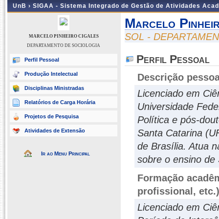
UnB ›
SIGAA - Sistema Integrado de Gestão de Atividades Aca
Marcelo Pinhei
SOL - DEPARTAME
MARCELO PINHEIRO CIGALES
DEPARTAMENTO DE SOCIOLOGIA
Perfil Pessoal
Perfil Pessoal
Produção Intelectual
Descrição pessoa
Disciplinas Ministradas
Licenciado em Ciê
Relatórios de Carga Horária
Universidade Feder
Projetos de Pesquisa
Política e pós-dou
Atividades de Extensão
Santa Catarina (UF
de Brasília. Atua
Ir ao Menu Principal
sobre o ensino de 
Formação acadêmi
profissional, etc.
Licenciado em Ciên