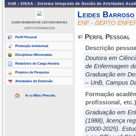
UnB ›
SIGAA - Sistema Integrado de Gestão de Atividades Aca
Leides Barroso
ENF - DEPTO ENF
LEIDES BARROSO DE AZEVEDO MOURA
DEPTO ENFERMAGEM
Perfil Pessoal
Perfil Pessoal
Produção Intelectual
Descrição pessoa
Disciplinas Ministradas
Doutora em Ciênci
Relatórios de Carga Horária
de Enfermagem da 
Projetos de Pesquisa
Graduação em Dese
Atividades de Extensão
– UnB, Campus Darcy
Formação acadêmi
Ir ao Menu Principal
profissional, etc.
Graduação em Enf
(1988), licença r
(2000-2025). Estu