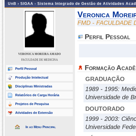
UnB ›
SIGAA - Sistema Integrado de Gestão de Atividades Aca
Veronica Morei
FMD - FACULDADE 
Perfil Pessoal
VERONICA MOREIRA AMADO
FACULDADE DE MEDICINA
Formação Acadê
Perfil Pessoal
Produção Intelectual
GRADUAÇÃO
Disciplinas Ministradas
1989 - 1995: Medi
Relatórios de Carga Horária
Universidade de Br
Projetos de Pesquisa
DOUTORADO
Atividades de Extensão
1999 - 2003: Ciênc
Universidade Fede
Ir ao Menu Principal