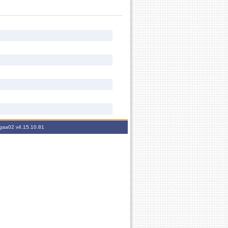
sigaa02
v4.15.10.81