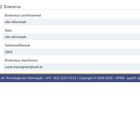
Contatos
Endereço profissional
não informado
Sala
não informado
Telefone/Ramal
1803
Endereço eletrônico
carla.massignan@unb.br
a de Tecnologia da Informação - STI - (61) 3107-0102 | Copyright © 2006-2026 - UFRN - app02.