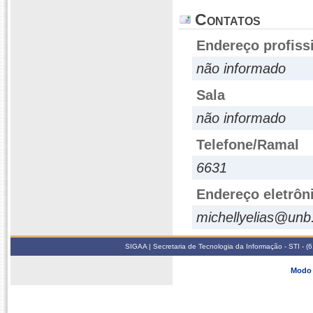
Contatos
Endereço profiss
não informado
Sala
não informado
Telefone/Ramal
6631
Endereço eletrôn
michellyelias@unb
SIGAA | Secretaria de Tecnologia da Informação - STI - 
Modo 