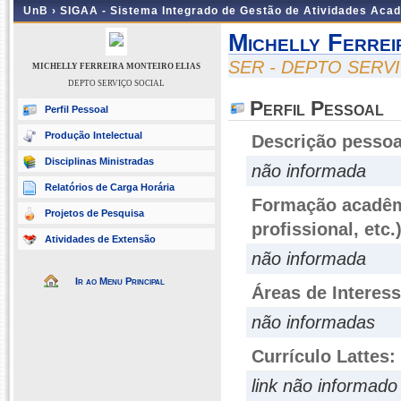
UnB ›
SIGAA - Sistema Integrado de Gestão de Atividades Aca
Michelly Ferrei
SER - DEPTO SERV
MICHELLY FERREIRA MONTEIRO ELIAS
DEPTO SERVIÇO SOCIAL
Perfil Pessoal
Perfil Pessoal
Produção Intelectual
Descrição pessoa
Disciplinas Ministradas
não informada
Relatórios de Carga Horária
Formação acadêmi
Projetos de Pesquisa
profissional, etc.
Atividades de Extensão
não informada
Ir ao Menu Principal
Áreas de Interes
não informadas
Currículo Lattes:
link não informado