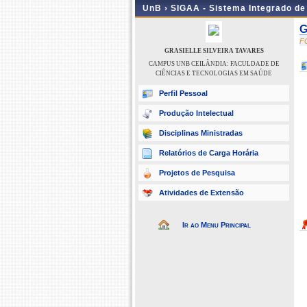
UnB ›
SIGAA - Sistema Integrado d
G
F
GRASIELLE SILVEIRA TAVARES
CAMPUS UNB CEILÂNDIA: FACULDADE DE
CIÊNCIAS E TECNOLOGIAS EM SAÚDE
Perfil Pessoal
Produção Intelectual
Disciplinas Ministradas
Relatórios de Carga Horária
Projetos de Pesquisa
Atividades de Extensão
Ir ao Menu Principal