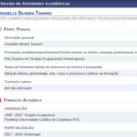
e Gestão de Atividades Acadêmicas
rasielle Silveira Tavares
CTS - CAMPUS UNB CEILÂNDIA: FACULDADE DE CIÊNCIAS E TECNOLOGIAS EM SAÚ
Perfil Pessoal
Descrição pessoal
Grasielle Silveira Tavares
Formação acadêmica/profissional (Onde obteve os títulos, atuação profissional, et
Pós-Doutora em Terapia Ocupacional e Arteterapeuta
Áreas de Interesse
(áreas de interesse de ensino e pesquisa)
Atenção básica, gerontologia, arte, corpo e processos criativos na formação.
Currículo Lattes:
link não informado
Formação Acadêmica
GRADUAÇÃO
1998 - 2001: Terapia Ocupacional
Pontificia Universidade Católica de Campinas-PUC
ESPECIALIZAÇÃO
2017 - 2019: Arteterapia