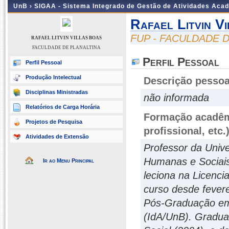
UnB ›
SIGAA - Sistema Integrado de Gestão de Atividades Aca
Rafael Litvin V
FUP - FACULDADE 
RAFAEL LITVIN VILLAS BOAS
FACULDADE DE PLANALTINA
Perfil Pessoal
Perfil Pessoal
Produção Intelectual
Descrição pessoa
Disciplinas Ministradas
não informada
Relatórios de Carga Horária
Formação acadêmi
Projetos de Pesquisa
profissional, etc.
Atividades de Extensão
Professor da Unive
Humanas e Sociais
Ir ao Menu Principal
leciona na Licenc
curso desde fever
Pós-Graduação em 
(IdA/UnB). Gradu