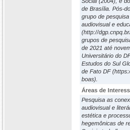
Social (2004), e d
de Brasília. Pós-
grupo de pesquisa
audiovisual e edu
(http://dgp.cnpq.
grupos de pesquisa
de 2021 até novemb
Universitário do D
Estudos do Sul Glo
de Fato DF (https:/
boas).
Áreas de Interes
Pesquisa as conexõ
audiovisual e liter
estética e process
hegemônicas de re