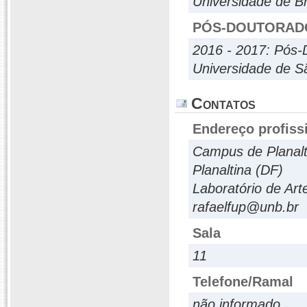
Universidade de Br
PÓS-DOUTORAD
2016 - 2017: Pós-
Universidade de S
Contatos
Endereço profiss
Campus de Planalt
Planaltina (DF)
Laboratório de Ar
rafaelfup@unb.br
Sala
11
Telefone/Ramal
não informado