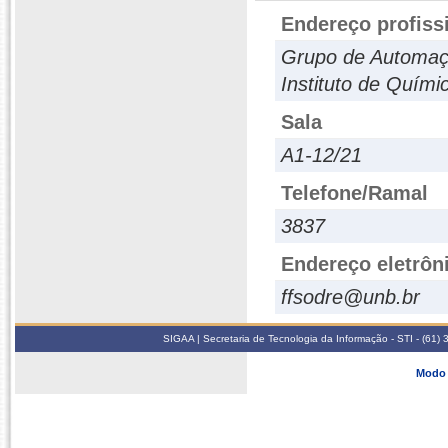
Endereço profiss
Grupo de Automaç
Instituto de Quími
Sala
A1-12/21
Telefone/Ramal
3837
Endereço eletrôn
ffsodre@unb.br
SIGAA | Secretaria de Tecnologia da Informação - STI - (61
Modo 