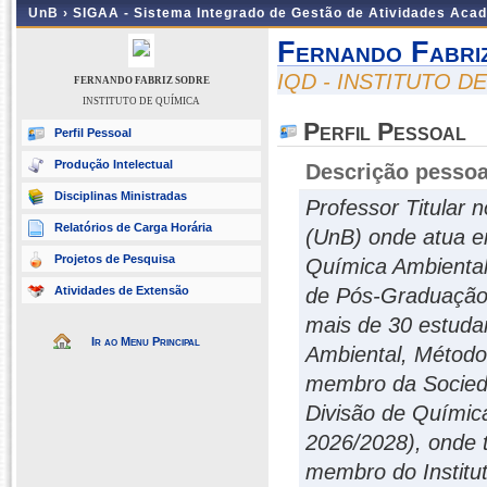
UnB ›
SIGAA - Sistema Integrado de Gestão de Atividades Aca
Fernando Fabri
IQD - INSTITUTO D
FERNANDO FABRIZ SODRE
INSTITUTO DE QUÍMICA
Perfil Pessoal
Perfil Pessoal
Produção Intelectual
Descrição pessoa
Disciplinas Ministradas
Professor Titular 
Relatórios de Carga Horária
(UnB) onde atua em
Projetos de Pesquisa
Química Ambiental
Atividades de Extensão
de Pós-Graduação
mais de 30 estudan
Ir ao Menu Principal
Ambiental, Método
membro da Socieda
Divisão de Químic
2026/2028), onde 
membro do Institut