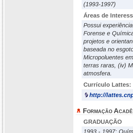
(1993-1997)
Áreas de Interes
Possui experiência
Forense e Química
projetos e orient
baseada no esgoto 
Micropoluentes eme
terras raras, (iv) 
atmosfera.
Currículo Lattes:
http://lattes.c
Formação Acadê
GRADUAÇÃO
1993 - 1997: Quím