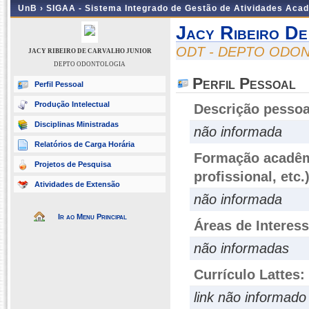
UnB ›
SIGAA - Sistema Integrado de Gestão de Atividades Aca
Jacy Ribeiro D
ODT - DEPTO ODO
JACY RIBEIRO DE CARVALHO JUNIOR
DEPTO ODONTOLOGIA
Perfil Pessoal
Perfil Pessoal
Produção Intelectual
Descrição pessoa
Disciplinas Ministradas
não informada
Relatórios de Carga Horária
Formação acadêmi
Projetos de Pesquisa
profissional, etc.
Atividades de Extensão
não informada
Ir ao Menu Principal
Áreas de Interes
não informadas
Currículo Lattes:
link não informado