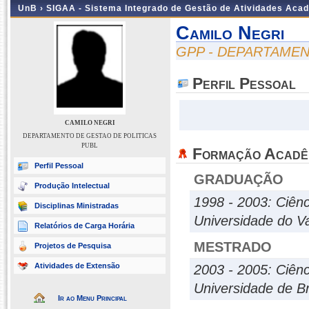
UnB ›
SIGAA - Sistema Integrado de Gestão de Atividades Aca
Camilo Negri
GPP - DEPARTAMEN
Perfil Pessoal
CAMILO NEGRI
DEPARTAMENTO DE GESTAO DE POLITICAS
PUBL
Formação Acadê
Perfil Pessoal
GRADUAÇÃO
Produção Intelectual
1998 - 2003: Ciênc
Disciplinas Ministradas
Universidade do Va
Relatórios de Carga Horária
MESTRADO
Projetos de Pesquisa
Atividades de Extensão
2003 - 2005: Ciênc
Universidade de Br
Ir ao Menu Principal