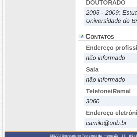
DOUTORADO
2005 - 2009: Est
Universidade de Br
Contatos
Endereço profiss
não informado
Sala
não informado
Telefone/Ramal
3060
Endereço eletrôn
camilo@unb.br
SIGAA | Secretaria de Tecnologia da Informação - STI - (61