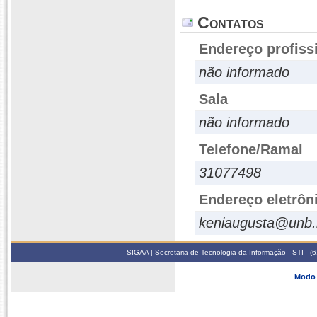
Contatos
Endereço profiss
não informado
Sala
não informado
Telefone/Ramal
31077498
Endereço eletrôn
keniaugusta@unb.
SIGAA | Secretaria de Tecnologia da Informação - STI - 
Modo 