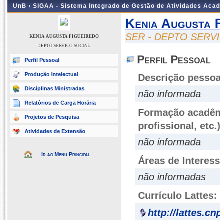
UnB ›
SIGAA - Sistema Integrado de Gestão de Atividades Aca
Kenia Augusta F
SER - DEPTO SERV
KENIA AUGUSTA FIGUEIREDO
DEPTO SERVIÇO SOCIAL
Perfil Pessoal
Perfil Pessoal
Produção Intelectual
Descrição pessoa
Disciplinas Ministradas
não informada
Relatórios de Carga Horária
Formação acadêmi
Projetos de Pesquisa
profissional, etc.
Atividades de Extensão
não informada
Ir ao Menu Principal
Áreas de Interes
não informadas
Currículo Lattes:
http://lattes.c