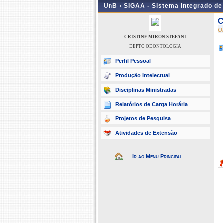
UnB ›
SIGAA - Sistema Integrado d
C
O
CRISTINE MIRON STEFANI
DEPTO ODONTOLOGIA
Perfil Pessoal
Produção Intelectual
Disciplinas Ministradas
Relatórios de Carga Horária
Projetos de Pesquisa
Atividades de Extensão
Ir ao Menu Principal