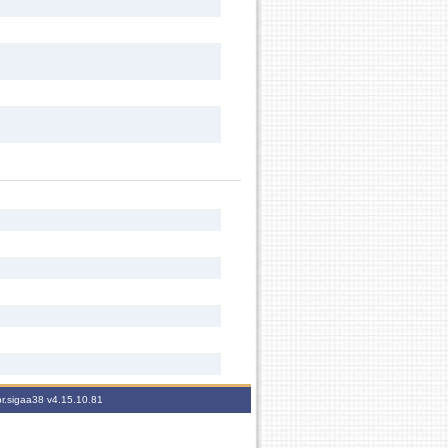
br.sigaa38
v4.15.10.81