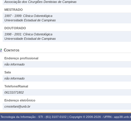
Associação dos Cirurgiões Dentistas de Campinas
MESTRADO
1997 - 1999: Clínica Odontológica
Universidade Estadual de Campinas
DOUTORADO
1998 - 2001: Clínica Odontológica
Universidade Estadual de Campinas
Contatos
Endereço profissional
não informado
Sala
não informado
Telefone/Ramal
06131071802
Endereço eletrônico
cmstefani@unb.br
 Tecnologia da Informação - STI - (61) 3107-0102 | Copyright © 2006-2026 - UFRN - app38.unb.