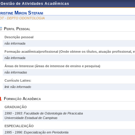
e Gestão de Atividades Acadêmicas
ristine Miron Stefani
DT - DEPTO ODONTOLOGIA
Perfil Pessoal
Descrição pessoal
não informada
Formação acadêmica/profissional (Onde obteve os títulos, atuação profissional, et
não informada
Áreas de Interesse
(áreas de interesse de ensino e pesquisa)
não informadas
Currículo Lattes:
link não informado
Formação Acadêmica
GRADUAÇÃO
1990 - 1993: Faculdade de Odontologia de Piracicaba
Universidade Estadual de Campinas
ESPECIALIZAÇÃO
1995 - 1996: Especialização em Periodontia