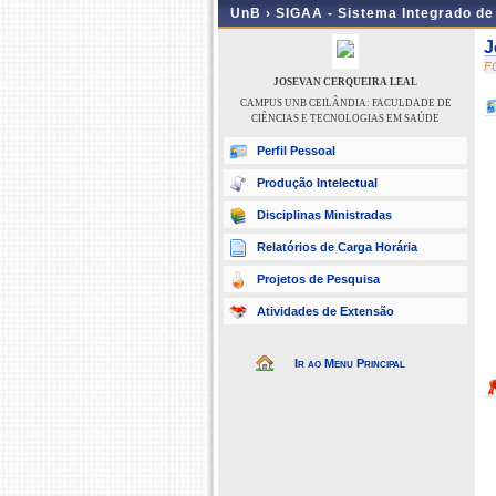
UnB ›
SIGAA - Sistema Integrado d
J
F
JOSEVAN CERQUEIRA LEAL
CAMPUS UNB CEILÂNDIA: FACULDADE DE
CIÊNCIAS E TECNOLOGIAS EM SAÚDE
Perfil Pessoal
Produção Intelectual
Disciplinas Ministradas
Relatórios de Carga Horária
Projetos de Pesquisa
Atividades de Extensão
Ir ao Menu Principal