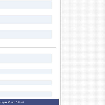
br.sigaa33
v4.15.10.81