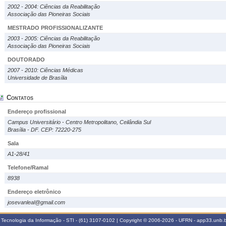
2002 - 2004: Ciências da Reabilitação
Associação das Pioneiras Sociais
MESTRADO PROFISSIONALIZANTE
2003 - 2005: Ciências da Reabilitação
Associação das Pioneiras Sociais
DOUTORADO
2007 - 2010: Ciências Médicas
Universidade de Brasília
Contatos
Endereço profissional
Campus Universitário - Centro Metropolitano, Ceilândia Sul
Brasília - DF. CEP: 72220-275
Sala
A1-28/41
Telefone/Ramal
8938
Endereço eletrônico
josevanleal@gmail.com
 Tecnologia da Informação - STI - (61) 3107-0102 | Copyright © 2006-2026 - UFRN - app33.unb.