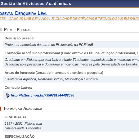
e Gestão de Atividades Acadêmicas
osevan Cerqueira Leal
CTS - CAMPUS UNB CEILÂNDIA: FACULDADE DE CIÊNCIAS E TECNOLOGIAS EM SAÚ
Perfil Pessoal
Descrição pessoal
Professor associado do curso de Fisioterapia da FCE/UnB
Formação acadêmica/profissional (Onde obteve os títulos, atuação profissional, et
Graduado em Fisioterapia pela Universidade Tiradentes, especialização e mestrado em 
de formação e pesquisa e doutorado em ciências médicas pela Universidade de Brasília.
Áreas de Interesse
(áreas de interesse de ensino e pesquisa)
Fisioterapia Aquática, Realidade Virtual, Metodologia Científica
Currículo Lattes:
http://lattes.cnpq.br/7356791944482896
Formação Acadêmica
GRADUAÇÃO
1997 - 2001: Fisioterapia
Universidade Tiradentes
ESPECIALIZAÇÃO